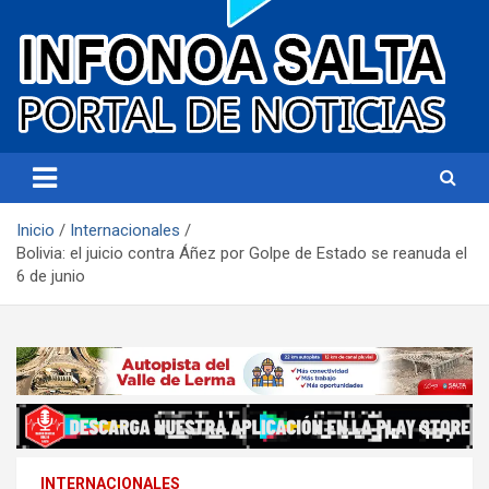
Portal de noticias
Infonoa Salta
Inicio
Internacionales
Bolivia: el juicio contra Áñez por Golpe de Estado se reanuda el
6 de junio
INTERNACIONALES