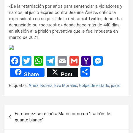
«De la retardación por años para sentenciar a violadores y
narcos, al juicio exprés contra Jeanine Áñez», criticó la
expresidenta en su perfil de la red social Twitter, donde ha
denunciado su «secuestro» desde hace más de 440 días,
en alusión a la prisión preventiva que le fue impuesta en
marzo de 2021.
F
T
W
T
E
G
Y
M
a
wi
h
el
m
m
a
es
C
Share
Post
ce
tt
at
e
ail
ail
h
se
o
Etiquetas:
Añez
,
Bolivia
,
Evo Morales
,
Golpe de estado
,
juicio
b
er
s
gr
o
n
m
o
A
a
o
g
p
o
p
m
M
er
ar
Navegación
Fernández se refirió a Macri como un “Ladrón de
k
p
ail
tir
de
guante blanco”
entradas