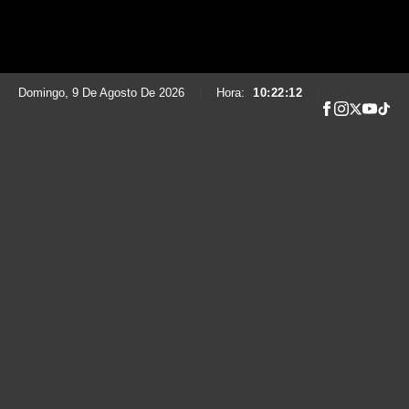
Domingo, 9 De Agosto De 2026
|
Hora:
10:22:13
|