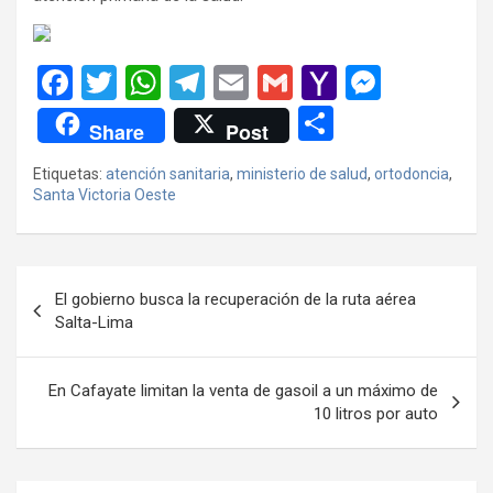
F
T
W
T
E
G
Y
M
a
wi
h
el
m
m
a
es
C
Share
Post
ce
tt
at
e
ail
ail
h
se
o
Etiquetas:
atención sanitaria
,
ministerio de salud
,
ortodoncia
,
b
er
s
gr
o
n
m
Santa Victoria Oeste
o
A
a
o
g
p
o
p
m
M
er
ar
Navegación
k
p
ail
tir
El gobierno busca la recuperación de la ruta aérea
de
Salta-Lima
entradas
En Cafayate limitan la venta de gasoil a un máximo de
10 litros por auto