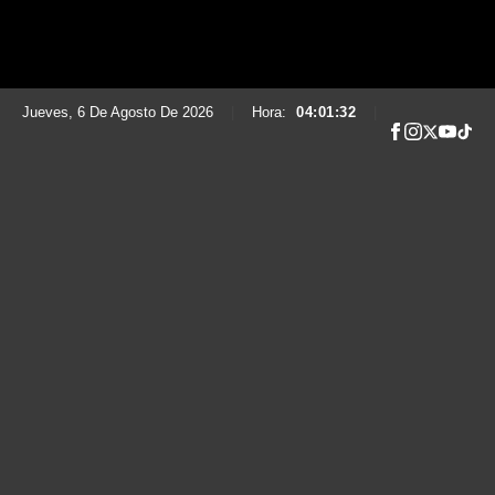
Jueves, 6 De Agosto De 2026
|
Hora:
04:01:33
|