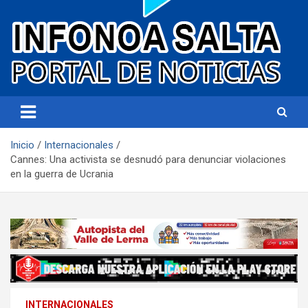
Portal de noticias
Infonoa Salta
Inicio
Internacionales
Cannes: Una activista se desnudó para denunciar violaciones
en la guerra de Ucrania
INTERNACIONALES