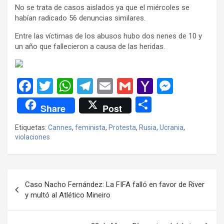
No se trata de casos aislados ya que el miércoles se
habían radicado 56 denuncias similares.
Entre las víctimas de los abusos hubo dos nenes de 10 y
un año que fallecieron a causa de las heridas.
F
T
W
T
E
G
Y
M
a
wi
h
el
m
m
a
es
C
Share
Post
ce
tt
at
e
ail
ail
h
se
o
Etiquetas:
Cannes
,
feminista
,
Protesta
,
Rusia
,
Ucrania
,
b
er
s
gr
o
n
m
violaciones
o
A
a
o
g
p
o
p
m
M
er
ar
Navegación
k
p
ail
tir
Caso Nacho Fernández: La FIFA falló en favor de River
de
y multó al Atlético Mineiro
entradas