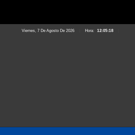
Viernes, 7 De Agosto De 2026
|
Hora:
12:05:19
|
Saltar