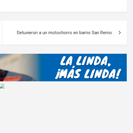
o
m
p
ar
Detuvieron a un motochorro en barrio San Remo
tir