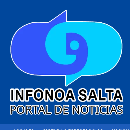
al
contenido
Portal de noticias
Infonoa Salta