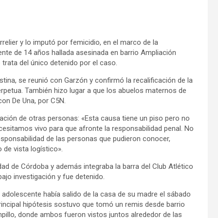
relier y lo imputó por femicidio, en el marco de la
cente de 14 años hallada asesinada en barrio Ampliación
rata del único detenido por el caso.
tina, se reunió con Garzón y confirmó la recalificación de la
rpetua. También hizo lugar a que los abuelos maternos de
 con De Una, por C5N.
culación de otras personas: «Esta causa tiene un piso pero no
ecesitamos vivo para que afronte la responsabilidad penal. No
esponsabilidad de las personas que pudieron conocer,
de vista logístico».
d de Córdoba y además integraba la barra del Club Atlético
bajo investigación y fue detenido.
la adolescente había salido de la casa de su madre el sábado
principal hipótesis sostuvo que tomó un remis desde barrio
pillo, donde ambos fueron vistos juntos alrededor de las