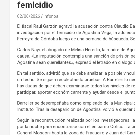
femicidio
02/06/2026
Infonoa
El fiscal Raúl Garzón agravó la acusación contra Claudio Bar
investigación por el femicidio de Agostina Vega, la adoles
Ferreyra de Córdoba luego de una semana de búsqueda. Se t
Carlos Nayi, el abogado de Melisa Heredia, la madre de Agos
causa. «La imputación contempla una sanción de prisión pe
Agostina sean querellantes», expresó el letrado en diálogo
En tal sentido, advirtió que se debe analizar la posible vin
un techo. Se siguen recolectando pruebas. A Barrelier lo n
hay dudas de que deben examinarse todos los niveles de r
participar, aportar económicamente y ayudar desde el punto 
Barrelier se desempeñaba como empleado de la Municipalida
Instituto. Tras la desaparición de Agostina, volvió a quedar 
Según la reconstrucción realizada por los investigadores, 
por la noche para encontrarse con él en barrio Cofico. La 
General Mosconi hasta la zona de Fragueiro y Juan del Cam