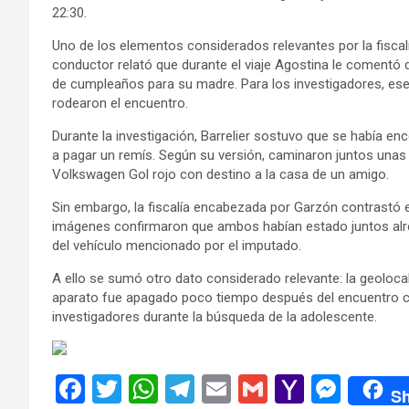
22:30.
Uno de los elementos considerados relevantes por la fiscalí
conductor relató que durante el viaje Agostina le comentó q
de cumpleaños para su madre. Para los investigadores, ese 
rodearon el encuentro.
Durante la investigación, Barrelier sostuvo que se había en
a pagar un remís. Según su versión, caminaron juntos unas 
Volkswagen Gol rojo con destino a la casa de un amigo.
Sin embargo, la fiscalía encabezada por Garzón contrastó 
imágenes confirmaron que ambos habían estado juntos alred
del vehículo mencionado por el imputado.
A ello se sumó otro dato considerado relevante: la geolocal
aparato fue apagado poco tiempo después del encuentro co
investigadores durante la búsqueda de la adolescente.
F
T
W
T
E
G
Y
M
Sh