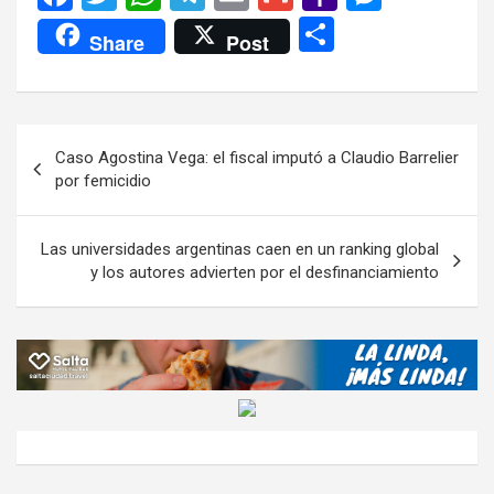
a
wi
h
el
m
m
a
es
C
Share
Post
ce
tt
at
e
ail
ail
h
se
o
b
er
s
gr
o
n
m
o
A
a
o
g
p
Navegación
Caso Agostina Vega: el fiscal imputó a Claudio Barrelier
o
p
m
M
er
ar
de
por femicidio
k
p
ail
tir
entradas
Las universidades argentinas caen en un ranking global
y los autores advierten por el desfinanciamiento