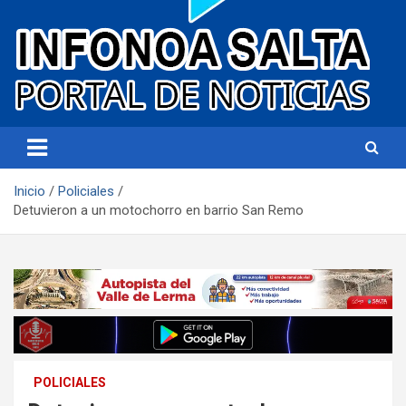
Portal de noticias
Infonoa Salta
Inicio
Policiales
Detuvieron a un motochorro en barrio San Remo
POLICIALES