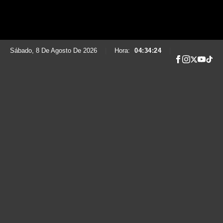
Sábado, 8 De Agosto De 2026
|
Hora:
04:34:25
|