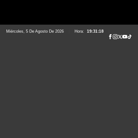
Miércoles, 5 De Agosto De 2026
|
Hora:
19:31:19
|