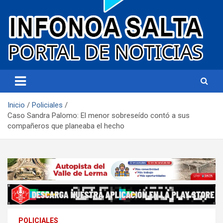
Portal de noticias
Infonoa Salta
Inicio
Policiales
Caso Sandra Palomo: El menor sobreseído contó a sus
compañeros que planeaba el hecho
POLICIALES