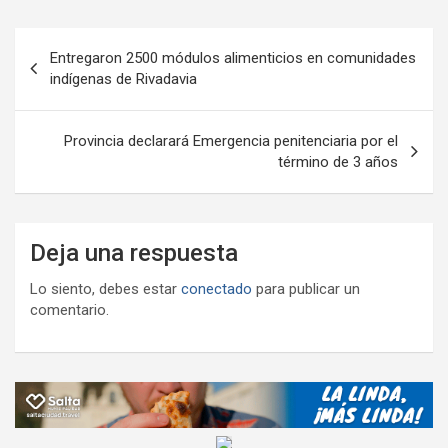
o
p
m
M
er
ar
Navegación
k
p
ail
tir
Entregaron 2500 módulos alimenticios en comunidades
de
indígenas de Rivadavia
entradas
Provincia declarará Emergencia penitenciaria por el
término de 3 años
Deja una respuesta
Lo siento, debes estar
conectado
para publicar un
comentario.