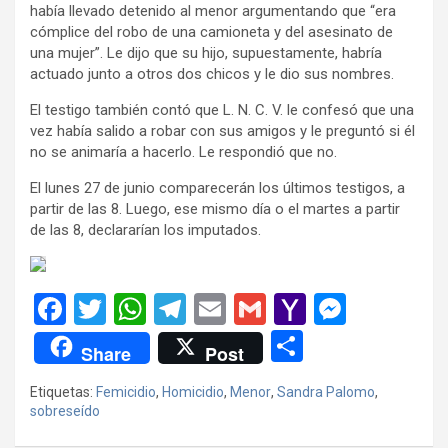
había llevado detenido al menor argumentando que “era
cómplice del robo de una camioneta y del asesinato de
una mujer”. Le dijo que su hijo, supuestamente, habría
actuado junto a otros dos chicos y le dio sus nombres.
El testigo también contó que L. N. C. V. le confesó que una
vez había salido a robar con sus amigos y le preguntó si él
no se animaría a hacerlo. Le respondió que no.
El lunes 27 de junio comparecerán los últimos testigos, a
partir de las 8. Luego, ese mismo día o el martes a partir
de las 8, declararían los imputados.
F
T
W
T
E
G
Y
M
a
wi
h
el
m
m
a
es
C
Share
Post
ce
tt
at
e
ail
ail
h
se
o
Etiquetas:
Femicidio
,
Homicidio
,
Menor
,
Sandra Palomo
,
b
er
s
gr
o
n
m
sobreseído
o
A
a
o
g
p