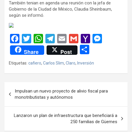
También tenian en agenda una reunión con la jefa de
Gobierno de la Ciudad de México, Claudia Sheinbaum,
según se informó.
F
T
W
T
E
G
Y
M
a
wi
h
el
m
m
a
es
C
Share
Post
ce
tt
at
e
ail
ail
h
se
o
Etiquetas:
cafiero
,
Carlos Slim
,
Claro
,
Inversión
b
er
s
gr
o
n
m
o
A
a
o
g
p
o
p
m
M
er
ar
Navegación
Impulsan un nuevo proyecto de alivio fiscal para
k
p
ail
tir
de
monotributistas y autónomos
entradas
Lanzaron un plan de infraestructura que beneficiará a
250 familias de Güemes