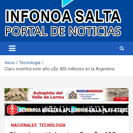
Portal de noticias
Infonoa Salta
Inicio
Tecnología
Claro invertirá este año u$s 400 millones en la Argentina
NACIONALES
TECNOLOGÍA