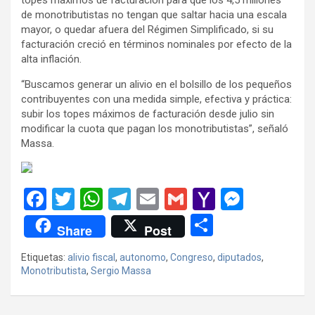
de monotributistas no tengan que saltar hacia una escala
mayor, o quedar afuera del Régimen Simplificado, si su
facturación creció en términos nominales por efecto de la
alta inflación.
“Buscamos generar un alivio en el bolsillo de los pequeños
contribuyentes con una medida simple, efectiva y práctica:
subir los topes máximos de facturación desde julio sin
modificar la cuota que pagan los monotributistas”, señaló
Massa.
F
T
W
T
E
G
Y
M
a
wi
h
el
m
m
a
es
C
Share
Post
ce
tt
at
e
ail
ail
h
se
o
Etiquetas:
alivio fiscal
,
autonomo
,
Congreso
,
diputados
,
b
er
s
gr
o
n
m
Monotributista
,
Sergio Massa
o
A
a
o
g
p
o
p
m
M
er
ar