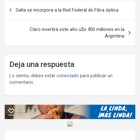
Navegación
k
p
ail
tir
Salta se incorpora a la Red Federal de Fibra óptica
de
entradas
Claro invertirá este año u$s 400 millones en la
Argentina
Deja una respuesta
Lo siento, debes estar
conectado
para publicar un
comentario.