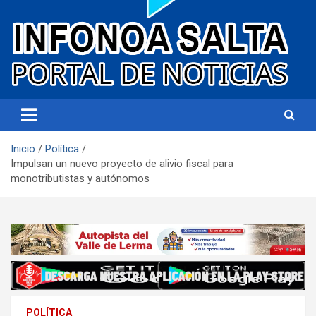
Portal de noticias
Infonoa Salta
Inicio
Política
Impulsan un nuevo proyecto de alivio fiscal para
monotributistas y autónomos
POLÍTICA