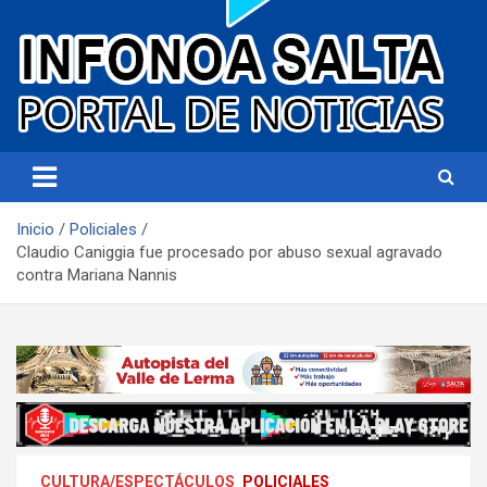
Portal de noticias
Infonoa Salta
Inicio
Policiales
Claudio Caniggia fue procesado por abuso sexual agravado
contra Mariana Nannis
CULTURA/ESPECTÁCULOS
POLICIALES