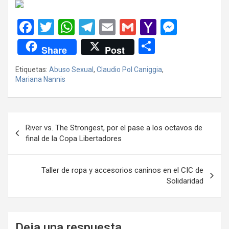
F
T
W
T
E
G
Y
M
a
wi
h
el
m
m
a
es
C
Share
Post
ce
tt
at
e
ail
ail
h
se
o
Etiquetas:
Abuso Sexual
,
Claudio Pol Caniggia
,
b
er
s
gr
o
n
m
Mariana Nannis
o
A
a
o
g
p
o
p
m
M
er
ar
Navegación
k
p
ail
tir
River vs. The Strongest, por el pase a los octavos de
de
final de la Copa Libertadores
entradas
Taller de ropa y accesorios caninos en el CIC de
Solidaridad
Deja una respuesta