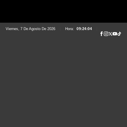
Viernes, 7 De Agosto De 2026
|
Hora:
09:24:05
|