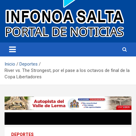
Portal de noticias
Infonoa Salta
Inicio
Deportes
River vs. The Strongest, por el pase a los octavos de final de la
Copa Libertadores
DEPORTES