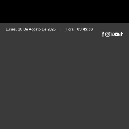
Lunes, 10 De Agosto De 2026
|
Hora:
09:45:34
|