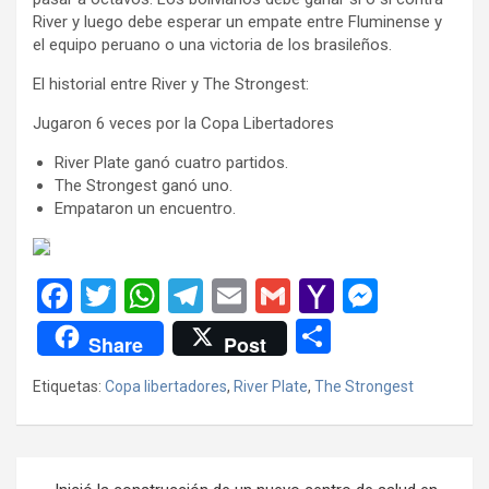
River y luego debe esperar un empate entre Fluminense y
el equipo peruano o una victoria de los brasileños.
El historial entre River y The Strongest:
Jugaron 6 veces por la Copa Libertadores
River Plate ganó cuatro partidos.
The Strongest ganó uno.
Empataron un encuentro.
F
T
W
T
E
G
Y
M
a
wi
h
el
m
m
a
es
C
Share
Post
ce
tt
at
e
ail
ail
h
se
o
Etiquetas:
Copa libertadores
,
River Plate
,
The Strongest
b
er
s
gr
o
n
m
o
A
a
o
g
p
o
p
m
M
er
ar
Navegación