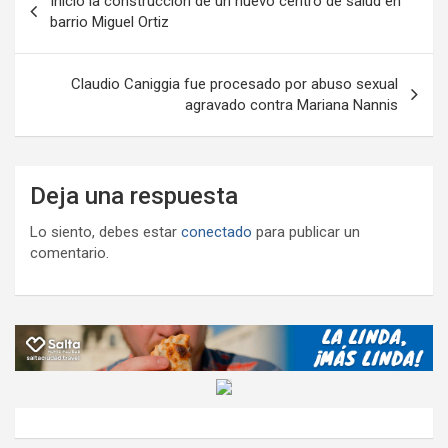
Inició la construcción de un nuevo centro de salud en
k
p
ail
tir
de
barrio Miguel Ortiz
entradas
Claudio Caniggia fue procesado por abuso sexual
agravado contra Mariana Nannis
Deja una respuesta
Lo siento, debes estar
conectado
para publicar un
comentario.