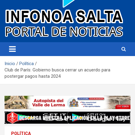
Portal de noticias
Infonoa Salta
Inicio
Política
Club de París: Gobierno busca cerrar un acuerdo para
postergar pagos hasta 2024
POLÍTICA