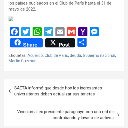
los países nucleados en el Club de París hasta el 31 de
mayo de 2022.
F
T
W
T
E
G
Y
M
a
wi
h
el
m
m
a
es
C
Share
Post
ce
tt
at
e
ail
ail
h
se
o
Etiquetas:
Acuerdo
,
Club de París
,
deuda
,
Gobierno nacional
,
b
er
s
gr
o
n
m
Martin Guzman
o
A
a
o
g
p
o
p
m
M
er
ar
Navegación
k
p
ail
tir
SAETA informó que desde hoy los ingresantes
de
universitarios deben actualizar sus tarjetas
entradas
Vinculan al ex presidente paraguayo con una red de
contrabando y lavado de activos