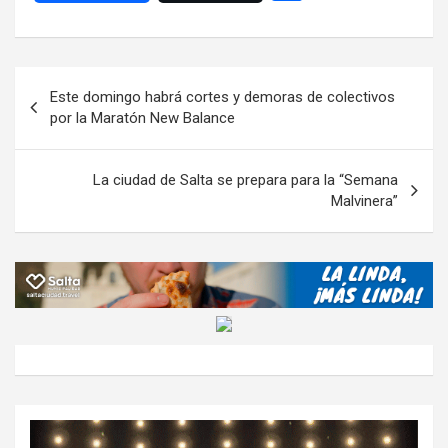
ce
tt
at
e
ail
ail
h
se
o
b
er
s
gr
o
n
m
o
A
a
o
g
p
Navegación
Este domingo habrá cortes y demoras de colectivos
o
p
m
M
er
ar
de
por la Maratón New Balance
k
p
ail
tir
entradas
La ciudad de Salta se prepara para la “Semana
Malvinera”