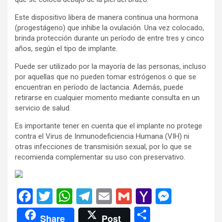
Este dispositivo libera de manera continua una hormona
(progestágeno) que inhibe la ovulación. Una vez colocado,
brinda protección durante un período de entre tres y cinco
años, según el tipo de implante.
Puede ser utilizado por la mayoría de las personas, incluso
por aquellas que no pueden tomar estrógenos o que se
encuentran en período de lactancia. Además, puede
retirarse en cualquier momento mediante consulta en un
servicio de salud.
Es importante tener en cuenta que el implante no protege
contra el Virus de Inmunodeficiencia Humana (VIH) ni
otras infecciones de transmisión sexual, por lo que se
recomienda complementar su uso con preservativo.
F
T
W
T
E
G
Y
M
a
wi
h
el
m
m
a
es
C
Share
Post