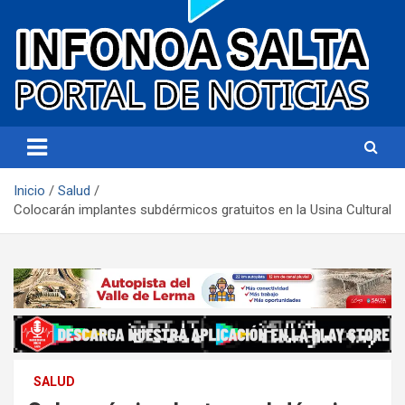
Portal de noticias
Infonoa Salta
Inicio
Salud
Colocarán implantes subdérmicos gratuitos en la Usina Cultural
SALUD