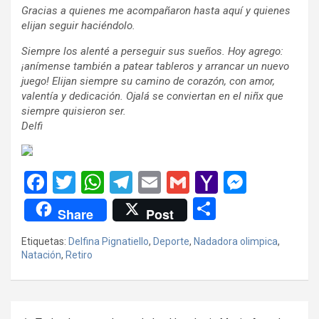
Gracias a quienes me acompañaron hasta aquí y quienes
elijan seguir haciéndolo.
Siempre los alenté a perseguir sus sueños. Hoy agrego:
¡anímense también a patear tableros y arrancar un nuevo
juego! Elijan siempre su camino de corazón, con amor,
valentía y dedicación. Ojalá se conviertan en el niñx que
siempre quisieron ser.
Delfi
F
T
W
T
E
G
Y
M
a
wi
h
el
m
m
a
es
C
Share
Post
ce
tt
at
e
ail
ail
h
se
o
Etiquetas:
Delfina Pignatiello
,
Deporte
,
Nadadora olimpica
,
b
er
s
gr
o
n
m
Natación
,
Retiro
o
A
a
o
g
p
o
p
m
M
er
ar
Navegación
k
p
ail