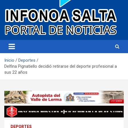
Portal de noticias
Infonoa Salta
Inicio
Deportes
Delfina Pignatiello decidió retirarse del deporte profesional a
sus 22 años
DEPORTES