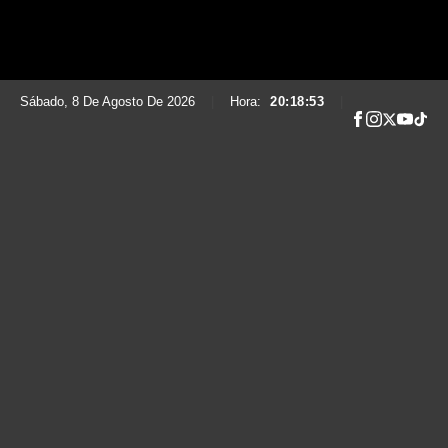
Sábado, 8 De Agosto De 2026
|
Hora:
20:18:54
|