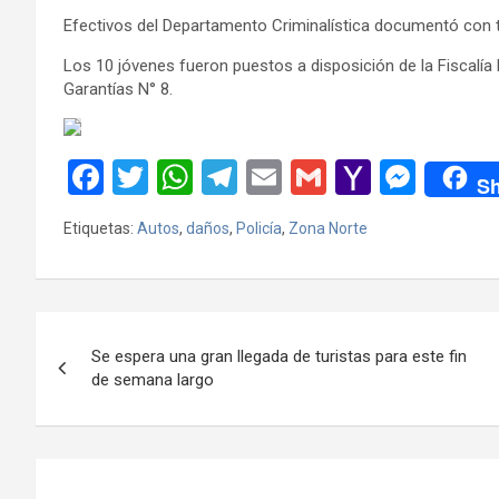
Efectivos del Departamento Criminalística documentó con 
Los 10 jóvenes fueron puestos a disposición de la Fiscalí
Garantías N° 8.
F
T
W
T
E
G
Y
M
Sh
a
wi
h
el
m
m
a
es
Etiquetas:
Autos
,
daños
,
Policía
,
Zona Norte
ce
tt
at
e
ail
ail
h
se
b
er
s
gr
o
n
o
A
a
o
g
Navegación
o
p
m
M
er
Se espera una gran llegada de turistas para este fin
de
de semana largo
k
p
ail
entradas