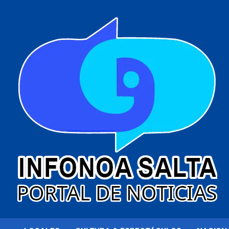
al
contenido
Portal de noticias
Infonoa Salta