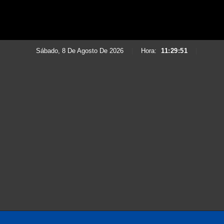
Sábado, 8 De Agosto De 2026
|
Hora:
11:29:52
|
Saltar