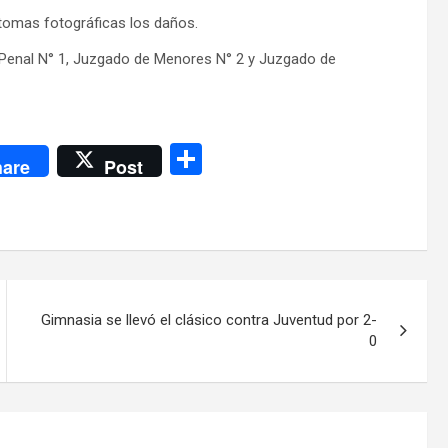
tomas fotográficas los daños.
a Penal N° 1, Juzgado de Menores N° 2 y Juzgado de
C
are
Post
o
m
p
ar
tir
Gimnasia se llevó el clásico contra Juventud por 2-
0