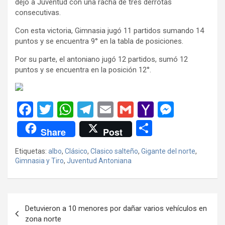
dejó a Juventud con una racha de tres derrotas
consecutivas.
Con esta victoria, Gimnasia jugó 11 partidos sumando 14
puntos y se encuentra 9° en la tabla de posiciones.
Por su parte, el antoniano jugó 12 partidos, sumó 12
puntos y se encuentra en la posición 12°.
F
T
W
T
E
G
Y
M
a
wi
h
el
m
m
a
es
C
Share
Post
ce
tt
at
e
ail
ail
h
se
o
Etiquetas:
albo
,
Clásico
,
Clasico salteño
,
Gigante del norte
,
b
er
s
gr
o
n
m
Gimnasia y Tiro
,
Juventud Antoniana
o
A
a
o
g
p
o
p
m
M
er
ar
Navegación
k
p
ail
tir
Detuvieron a 10 menores por dañar varios vehículos en
de
zona norte