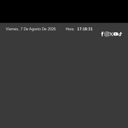
Viernes, 7 De Agosto De 2026
|
Hora:
17:18:32
|