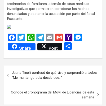
testimonios de familiares, además de otras medidas
investigativas que permitieron corroborar los hechos
denunciados y sostener la acusación por parte del fiscal
Escalante.
F
T
W
T
E
G
Y
M
a
wi
h
el
m
m
a
es
C
Share
Post
ce
tt
at
e
ail
ail
h
se
o
b
er
s
gr
o
n
m
o
A
a
o
g
p
Navegación
Juana Tinelli confesó de qué vive y sorprendió a todos:
o
p
m
M
er
ar
de
“Me mantengo sola desde que…”
k
p
ail
tir
entradas
Conocé el cronograma del Móvil de Licencias de esta
semana