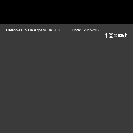
Miércoles, 5 De Agosto De 2026
|
Hora:
22:57:09
|