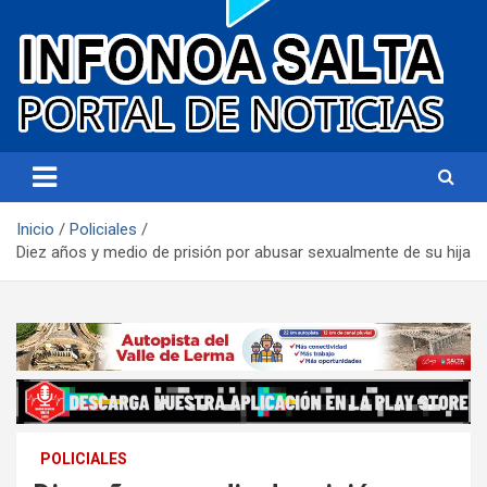
Portal de noticias
Infonoa Salta
Inicio
Policiales
Diez años y medio de prisión por abusar sexualmente de su hija
POLICIALES