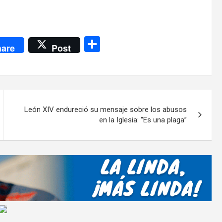
C
are
Post
o
m
p
ar
León XIV endureció su mensaje sobre los abusos
tir
en la Iglesia: “Es una plaga”