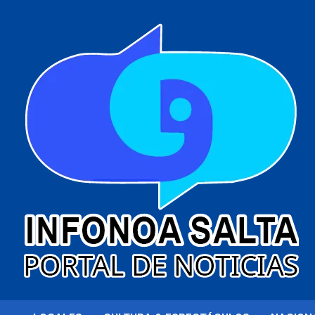
al
contenido
Portal de noticias
Infonoa Salta