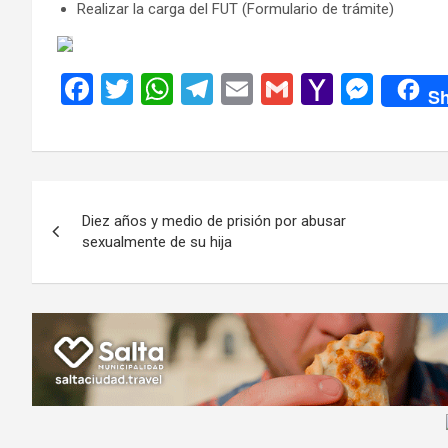
Realizar la carga del FUT (Formulario de trámite)
F
T
W
T
E
G
Y
M
Sh
a
wi
h
el
m
m
a
es
ce
tt
at
e
ail
ail
h
se
b
er
s
gr
o
n
Navegación
o
A
a
o
g
Diez años y medio de prisión por abusar
de
o
p
m
M
er
sexualmente de su hija
k
p
ail
entradas