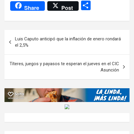
a
wi
h
el
m
m
a
es
C
Share
Post
ce
tt
at
e
ail
ail
h
se
o
b
er
s
gr
o
n
m
o
A
a
o
g
p
Navegación
Luis Caputo anticipó que la inflación de enero rondará
o
p
m
M
er
ar
de
el 2,5%
k
p
ail
tir
entradas
Títeres, juegos y payasos te esperan el jueves en el CIC
Asunción