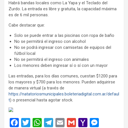
Habrá bandas locales como La Yapa y el Teclado del
Zurdo. La entrada es libre y gratuita, la capacidad máxima
es de 6 mil personas.
Cabe destacar que:
Solo se puede entrar a las piscinas con ropa de baño
No se permitirá el ingreso con alcohol
No se podrá ingresar con camisetas de equipos del
fútbol local
No se permitirá el ingreso con animales
Los menores deben ingresar sí o sí con un mayor
Las entradas, para los días comunes, cuestan $1200 para
los mayores y $700 para los menores. Pueden adquirirse
de manera virtual (a través de
https://natatoriosmunicipales.boleteriadigital.com.ar/defaul
t
) o presencial hasta agotar stock.
F
T
W
T
E
G
Y
M