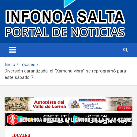
Portal de noticias
Infonoa Salta
Inicio
Locales
Diversión garantizada: el “Xamena vibra” se reprogramó para
este sábado 7
LOCALES