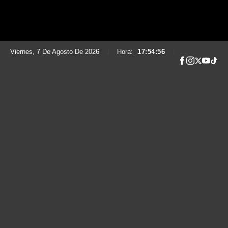
Viernes, 7 De Agosto De 2026
|
Hora:
17:54:57
|