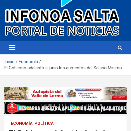
Portal de noticias
Infonoa Salta
Inicio
Economía
El Gobierno adelantó a junio los aumentos del Salario Mínimo
ECONOMÍA
POLÍTICA