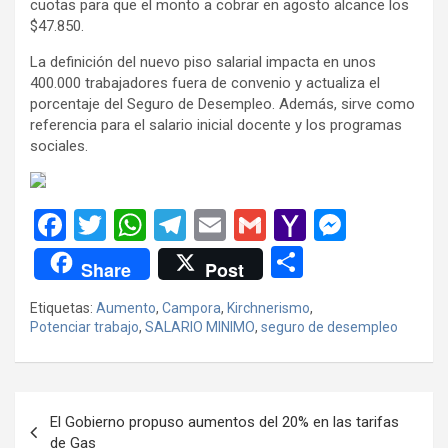
cuotas para que el monto a cobrar en agosto alcance los
$47.850.
La definición del nuevo piso salarial impacta en unos
400.000 trabajadores fuera de convenio y actualiza el
porcentaje del Seguro de Desempleo. Además, sirve como
referencia para el salario inicial docente y los programas
sociales.
F
T
W
T
E
G
Y
M
a
wi
h
el
m
m
a
es
C
Share
Post
ce
tt
at
e
ail
ail
h
se
o
Etiquetas:
Aumento
,
Campora
,
Kirchnerismo
,
b
er
s
gr
o
n
m
Potenciar trabajo
,
SALARIO MINIMO
,
seguro de desempleo
o
A
a
o
g
p
o
p
m
M
er
ar
Navegación
k
p
ail
tir
El Gobierno propuso aumentos del 20% en las tarifas
de
de Gas