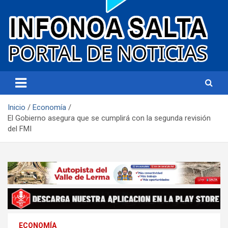
Portal de noticias
Infonoa Salta
Inicio
Economía
El Gobierno asegura que se cumplirá con la segunda revisión
del FMI
ECONOMÍA