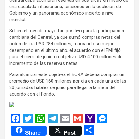
una escalada inflacionaria, tensiones en la coalición de
Gobierno y un panorama económico incierto a nivel
mundial.
Si bien el mes de mayo fue positivo para la participación
cambiaria del Central, ya que sumó compras netas del
orden de los USD 784 millones, marcando su mejor
desempeño en el último año, el acuerdo con el FMI fijó
para el cierre de junio un objetivo USD 4.100 millones de
incremento de las reservas netas.
Para alcanzar este objetivo, el BCRA debería comprar un
promedio de USD 160 millones por día en cada una de las
20 jornadas hábiles de junio para llegar a la meta del
acuerdo con el Fondo.
F
T
W
T
E
G
Y
M
a
wi
h
el
m
m
a
es
C
Share
Post
ce
tt
at
e
ail
ail
h
se