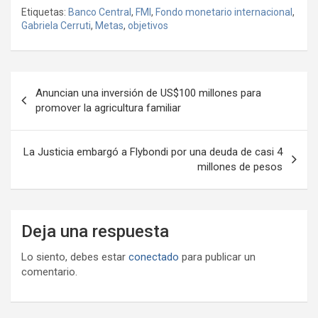
o
Etiquetas:
Banco Central
,
FMI
,
Fondo monetario internacional
,
b
er
s
gr
o
n
m
Gabriela Cerruti
,
Metas
,
objetivos
o
A
a
o
g
p
o
p
m
M
er
ar
Navegación
k
p
ail
tir
Anuncian una inversión de US$100 millones para
de
promover la agricultura familiar
entradas
La Justicia embargó a Flybondi por una deuda de casi 4
millones de pesos
Deja una respuesta
Lo siento, debes estar
conectado
para publicar un
comentario.