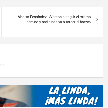
p
ar
tir
Alberto Fernández: «Vamos a seguir el mismo
camino y nadie nos va a torcer el brazo»
rio.