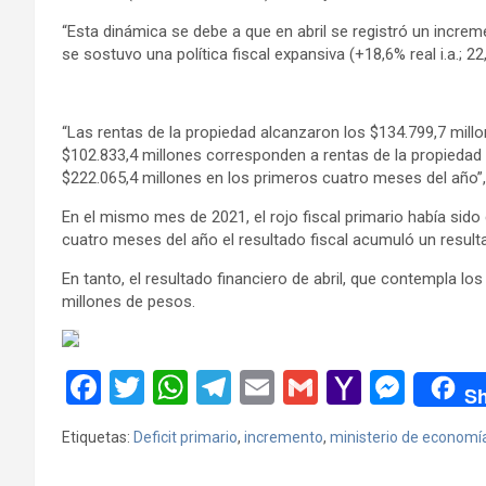
“Esta dinámica se debe a que en abril se registró un incremen
se sostuvo una política fiscal expansiva (+18,6% real i.a.; 22
“Las rentas de la propiedad alcanzaron los $134.799,7 millon
$102.833,4 millones corresponden a rentas de la propiedad 
$222.065,4 millones en los primeros cuatro meses del año”
En el mismo mes de 2021, el rojo fiscal primario había sido
cuatro meses del año el resultado fiscal acumuló un result
En tanto, el resultado financiero de abril, que contempla lo
millones de pesos.
F
T
W
T
E
G
Y
M
Sh
a
wi
h
el
m
m
a
es
Etiquetas:
Deficit primario
,
incremento
,
ministerio de economí
ce
tt
at
e
ail
ail
h
se