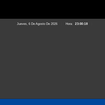
Jueves, 6 De Agosto De 2026
|
Hora:
23:00:19
|
Saltar