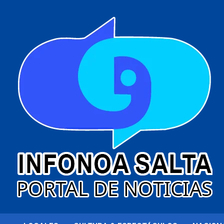
al
contenido
Portal de noticias
Infonoa Salta