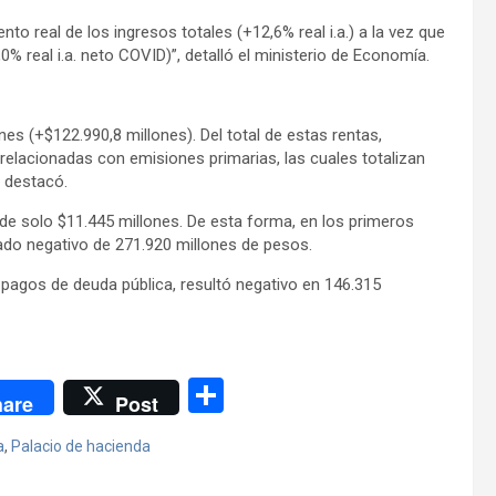
to real de los ingresos totales (+12,6% real i.a.) a la vez que
,0% real i.a. neto COVID)”, detalló el ministerio de Economía.
es (+$122.990,8 millones). Del total de estas rentas,
relacionadas con emisiones primarias, las cuales totalizan
, destacó.
 de solo $11.445 millones. De esta forma, en los primeros
ado negativo de 271.920 millones de pesos.
s pagos de deuda pública, resultó negativo en 146.315
C
are
Post
o
a
,
Palacio de hacienda
m