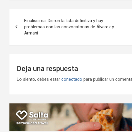
b
er
s
gr
o
n
o
A
a
o
g
Navegación
o
p
m
M
er
Finalissima: Dieron la lista definitiva y hay
de
problemas con las convocatorias de Álvarez y
k
p
ail
Armani
entradas
Deja una respuesta
Lo siento, debes estar
conectado
para publicar un comenta