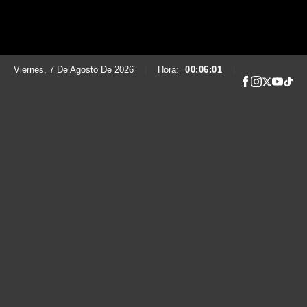
Viernes, 7 De Agosto De 2026
|
Hora:
00:06:02
|