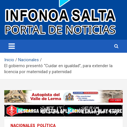
Portal de noticias
Infonoa Salta
Inicio
Nacionales
El gobierno presentó “Cuidar en igualdad”, para extender la
licencia por maternidad y paternidad
NACIONALES
POLÍTICA