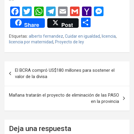
F
T
W
T
E
G
Y
M
a
wi
h
el
m
m
a
es
C
Share
Post
ce
tt
at
e
ail
ail
h
se
o
Etiquetas:
alberto fernandez
,
Cuidar en igualdad
,
licencia
,
b
er
s
gr
o
n
m
licencia por maternidad
,
Proyecto de ley
o
A
a
o
g
p
o
p
m
M
er
ar
Navegación
k
p
ail
tir
El BCRA compró US$180 millones para sostener el
de
valor de la divisa
entradas
Mañana tratarán el proyecto de eliminación de las PASO
en la provincia
Deja una respuesta