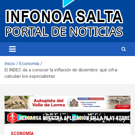
Portal de noticias
Infonoa Salta
Inicio
Economía
El INDEC da a conocer la inflación de diciembre: qué cifra
calculan los especialistas
ECONOMÍA