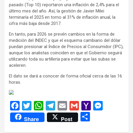
pasado (Top 10) reportaron una inflación de 2,4% para el
último mes del año. Así, la gestión de Javier Milei
terminaría el 2025 en torno al 31% de inflación anual, la
cifra más baja desde 2017.
En tanto, para 2026 se prevén cambios en la forma de
medición del INDEC y que el esquema cambiario del dólar
puedan presionar al Índice de Precios al Consumidor (IPC),
aunque los analistas coinciden en que el Gobierno seguirá
utilizando toda su artillería para evitar que las subas se
aceleren.
El dato se dará a conocer de forma oficial cerca de las 16
horas.
F
T
W
T
E
G
Y
M
a
wi
h
el
m
m
a
es
C
Share
Post
ce
tt
at
e
ail
ail
h
se
o