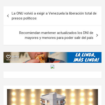
b
er
s
gr
o
n
m
o
A
a
o
g
p
Navegación
La ONU volvió a exigir a Venezuela la liberación total de
o
p
m
M
er
ar
de
presos políticos
k
p
ail
tir
entradas
Recomiendan mantener actualizados los DNI de
mayores y menores para poder salir del país