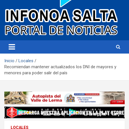
Portal de noticias
Infonoa Salta
Inicio
Locales
Recomiendan mantener actualizados los DNI de mayores y
menores para poder salir del país
LOCALES