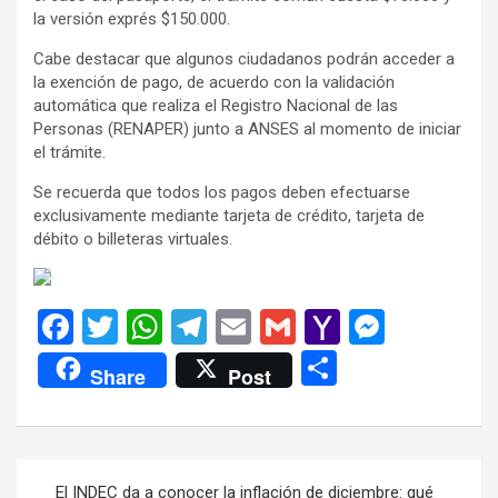
la versión exprés $150.000.
Cabe destacar que algunos ciudadanos podrán acceder a
la exención de pago, de acuerdo con la validación
automática que realiza el Registro Nacional de las
Personas (RENAPER) junto a ANSES al momento de iniciar
el trámite.
Se recuerda que todos los pagos deben efectuarse
exclusivamente mediante tarjeta de crédito, tarjeta de
débito o billeteras virtuales.
F
T
W
T
E
G
Y
M
a
wi
h
el
m
m
a
es
C
Share
Post
ce
tt
at
e
ail
ail
h
se
o
b
er
s
gr
o
n
m
o
A
a
o
g
p
Navegación
El INDEC da a conocer la inflación de diciembre: qué