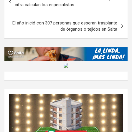
o
p
m
M
er
ar
de
cifra calculan los especialistas
k
p
ail
tir
entradas
El año inició con 307 personas que esperan trasplante
de órganos o tejidos en Salta