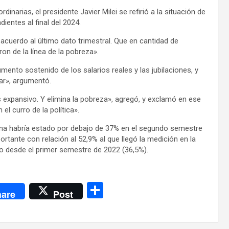
inarias, el presidente Javier Milei se refirió a la situación de
ientes al final del 2024.
acuerdo al último dato trimestral. Que en cantidad de
on de la línea de la pobreza».
aumento sostenido de los salarios reales y las jubilaciones, y
ar», argumentó.
 es expansivo. Y elimina la pobreza», agregó, y exclamó en ese
l curro de la política».
ntina habría estado por debajo de 37% en el segundo semestre
rtante con relación al 52,9% al que llegó la medición en la
jo desde el primer semestre de 2022 (36,5%).
C
are
Post
o
m