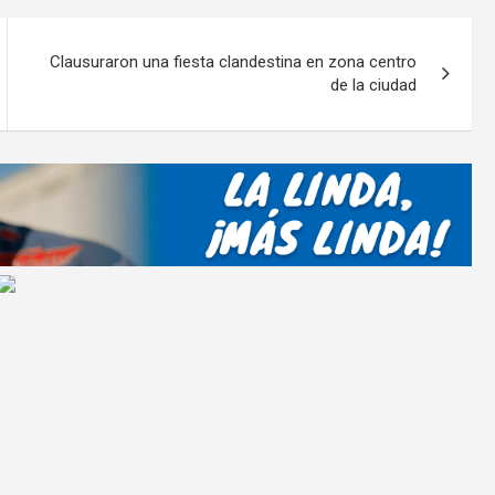
p
ar
Clausuraron una fiesta clandestina en zona centro
tir
de la ciudad