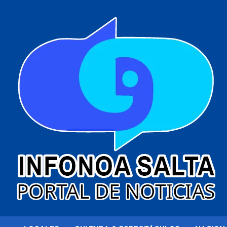
al
contenido
Portal de noticias
Infonoa Salta