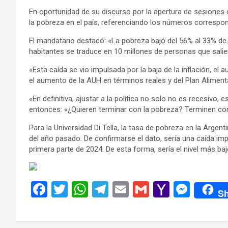
En oportunidad de su discurso por la apertura de sesiones ord
la pobreza en el país, referenciando los números correspond
El mandatario destacó: «La pobreza bajó del 56% al 33% de 
habitantes se traduce en 10 millones de personas que salier
«Esta caída se vio impulsada por la baja de la inflación, el 
el aumento de la AUH en términos reales y del Plan Aliment
«En definitiva, ajustar a la política no solo no es recesivo,
entonces: «¿Quieren terminar con la pobreza? Terminen con e
Para la Universidad Di Tella, la tasa de pobreza en la Arge
del año pasado. De confirmarse el dato, sería una caída impo
primera parte de 2024. De esta forma, sería el nivel más ba
F
T
W
T
E
G
Y
M
Sh
a
wi
h
el
m
m
a
es
ce
tt
at
e
ail
ail
h
se