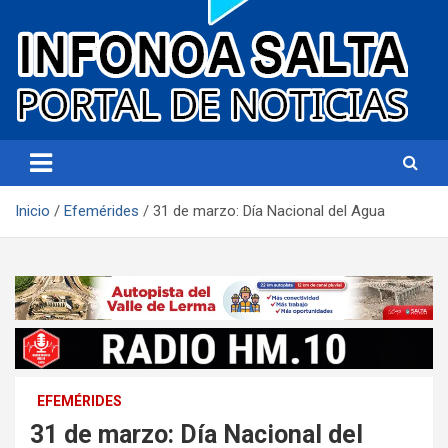
Portal de noticias
Infonoa Salta
Inicio
Efemérides
31 de marzo: Día Nacional del Agua
EFEMÉRIDES
31 de marzo: Día Nacional del