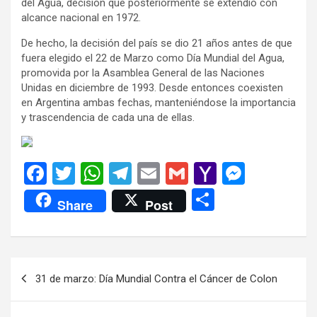
del Agua, decisión que posteriormente se extendió con
alcance nacional en 1972.
De hecho, la decisión del país se dio 21 años antes de que
fuera elegido el 22 de Marzo como Día Mundial del Agua,
promovida por la Asamblea General de las Naciones
Unidas en diciembre de 1993. Desde entonces coexisten
en Argentina ambas fechas, manteniéndose la importancia
y trascendencia de cada una de ellas.
F
T
W
T
E
G
Y
M
a
wi
h
el
m
m
a
es
C
Share
Post
ce
tt
at
e
ail
ail
h
se
o
b
er
s
gr
o
n
m
o
A
a
o
g
p
Navegación
31 de marzo: Día Mundial Contra el Cáncer de Colon
o
p
m
M
er
ar
de
k
p
ail
tir
entradas