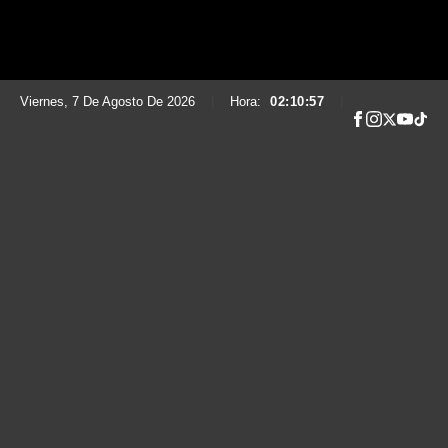
Viernes, 7 De Agosto De 2026
|
Hora:
02:10:58
|