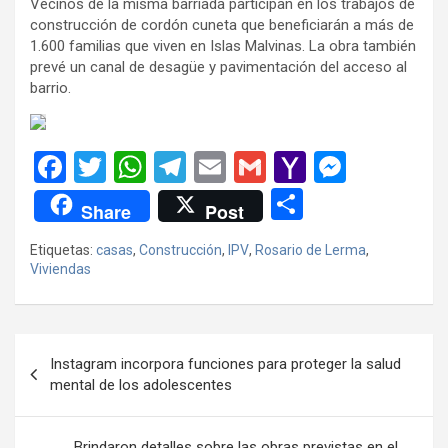
Vecinos de la misma barriada participan en los trabajos de
construcción de cordón cuneta que beneficiarán a más de
1.600 familias que viven en Islas Malvinas. La obra también
prevé un canal de desagüe y pavimentación del acceso al
barrio.
F
T
W
T
E
G
Y
M
a
wi
h
el
m
m
a
es
C
Share
Post
ce
tt
at
e
ail
ail
h
se
o
Etiquetas:
casas
,
Construcción
,
IPV
,
Rosario de Lerma
,
b
er
s
gr
o
n
m
Viviendas
o
A
a
o
g
p
o
p
m
M
er
ar
Navegación
k
p
ail
tir
Instagram incorpora funciones para proteger la salud
de
mental de los adolescentes
entradas
Brindaron detalles sobre las obras previstas en el