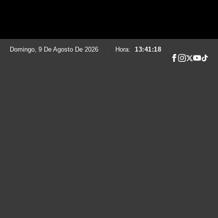
Domingo, 9 De Agosto De 2026
|
Hora:
13:41:19
|