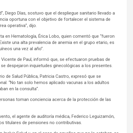
d”, Diego Días, sostuvo que el despliegue sanitario llevado a
cia oportuna con el objetivo de fortalecer el sistema de
ea operativa”, dijo.
sta en Hematología, Érica Lobo, quien comentó que “fueron
xiste una alta prevalencia de anemia en el grupo etario, es
íneos una vez al año”.
 Vicente de Paul, informó que, se efectuaron pruebas de
y se despejaron inquietudes ginecológicas a los presentes.
io de Salud Pública, Patricia Castro, expresó que se
nal. “No tan solo hemos aplicado vacunas a los adultos
ban en la consulta”.
ersonas toman conciencia acerca de la protección de las
evento, el agente de auditoría médica, Federico Leguizamón,
s titulares de pensiones no contributivas.