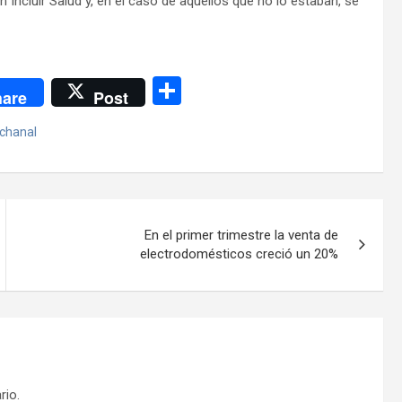
ncluir Salud y, en el caso de aquellos que no lo estaban, se
C
are
Post
o
ichanal
m
p
ar
tir
En el primer trimestre la venta de
electrodomésticos creció un 20%
rio.