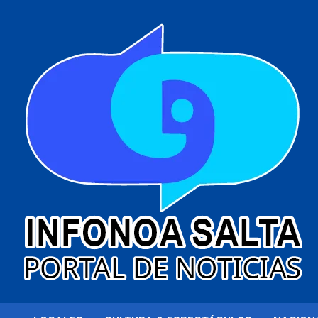
al
contenido
Portal de noticias
Infonoa Salta