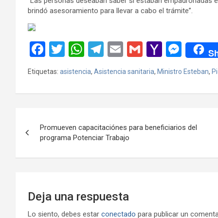
“Las personas deseaban saber si estaban empadronadas en I
brindó asesoramiento para llevar a cabo el trámite”.
F
T
W
T
E
G
Y
M
Sh
a
wi
h
el
m
m
a
es
Etiquetas:
asistencia
,
Asistencia sanitaria
,
Ministro Esteban
,
P
ce
tt
at
e
ail
ail
h
se
b
er
s
gr
o
n
o
A
a
o
g
Navegación
o
p
m
M
er
Promueven capacitaciónes para beneficiarios del
de
programa Potenciar Trabajo
k
p
ail
entradas
Deja una respuesta
Lo siento, debes estar
conectado
para publicar un comenta