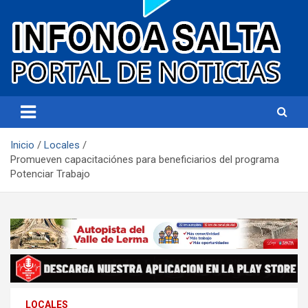
Portal de noticias
Infonoa Salta
Inicio
Locales
Promueven capacitaciónes para beneficiarios del programa
Potenciar Trabajo
LOCALES