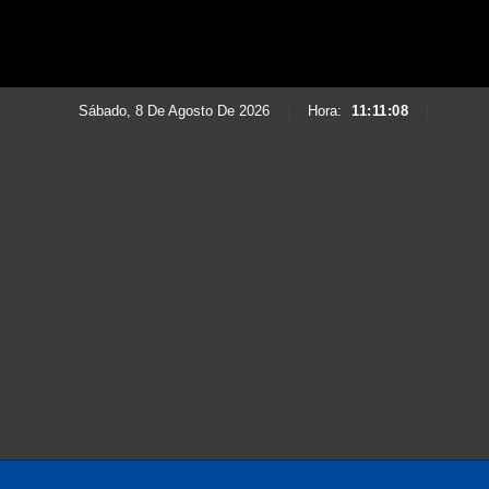
Sábado, 8 De Agosto De 2026
|
Hora:
11:11:09
|
Saltar