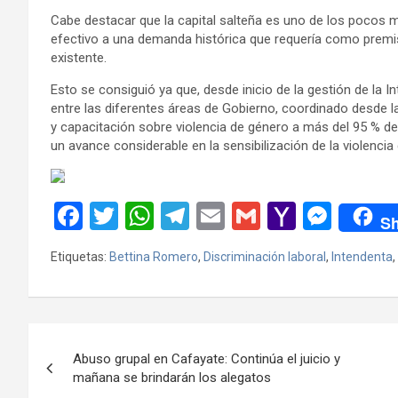
Cabe destacar que la capital salteña es uno de los pocos mu
efectivo a una demanda histórica que requería como premisa
existente.
Esto se consiguió ya que, desde inicio de la gestión de la 
entre las diferentes áreas de Gobierno, coordinado desde la
y capacitación sobre violencia de género a más del 95 % del
un avance considerable en la sensibilización de la violencia
F
T
W
T
E
G
Y
M
Sh
a
wi
h
el
m
m
a
es
Etiquetas:
Bettina Romero
,
Discriminación laboral
,
Intendenta
,
ce
tt
at
e
ail
ail
h
se
b
er
s
gr
o
n
o
A
a
o
g
Navegación
o
p
m
M
er
Abuso grupal en Cafayate: Continúa el juicio y
de
mañana se brindarán los alegatos
k
p
ail