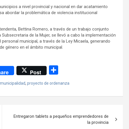
nicipios a nivel provincial y nacional en dar acatamiento
 abordar la problemática de violencia institucional
Intendenta, Bettina Romero, a través de un trabajo conjunto
 Subsecretaria de la Mujer, se llevó a cabo la implementación
 personal municipal, a través de la Ley Micaela, generando
 de género en el ámbito municipal.
C
are
Post
o
municipalidad
,
proyecto de ordenanza
m
p
ar
tir
Entregaron tablets a pequeños emprendedores de
la provincia