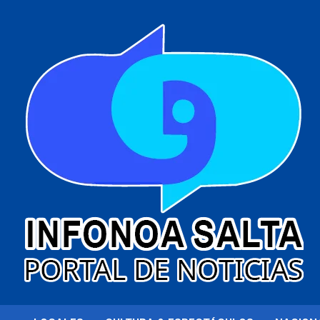
al
contenido
Portal de noticias
Infonoa Salta