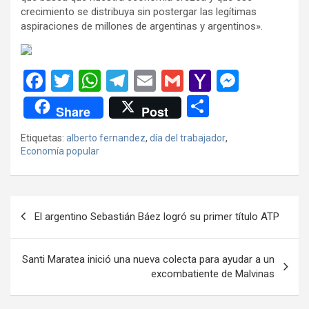
crecimiento se distribuya sin postergar las legítimas
aspiraciones de millones de argentinas y argentinos».
F
T
W
T
E
G
Y
M
a
wi
h
el
m
m
a
es
C
Share
Post
ce
tt
at
e
ail
ail
h
se
o
Etiquetas:
alberto fernandez
,
día del trabajador
,
b
er
s
gr
o
n
m
Economía popular
o
A
a
o
g
p
o
p
m
M
er
ar
Navegación
k
p
ail
tir
El argentino Sebastián Báez logró su primer título ATP
de
entradas
Santi Maratea inició una nueva colecta para ayudar a un
excombatiente de Malvinas