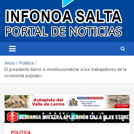
Portal de noticias
Infonoa Salta
Inicio
Política
El presidente llamó a «institucionalizar a los trabajadores de la
economía popular»
POLÍTICA