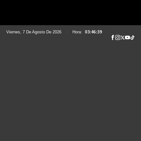
Viernes, 7 De Agosto De 2026
|
Hora:
03:46:40
|