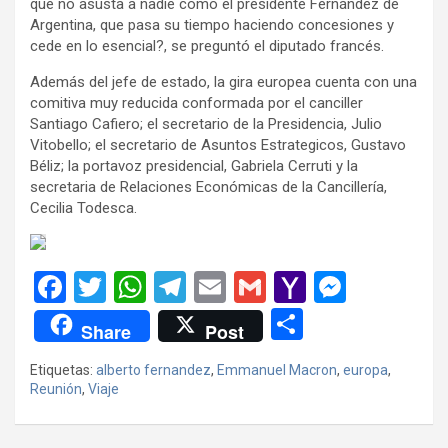
que no asusta a nadie como el presidente Fernández de
Argentina, que pasa su tiempo haciendo concesiones y
cede en lo esencial?, se preguntó el diputado francés.
Además del jefe de estado, la gira europea cuenta con una
comitiva muy reducida conformada por el canciller
Santiago Cafiero; el secretario de la Presidencia, Julio
Vitobello; el secretario de Asuntos Estrategicos, Gustavo
Béliz; la portavoz presidencial, Gabriela Cerruti y la
secretaria de Relaciones Económicas de la Cancillería,
Cecilia Todesca.
F
T
W
T
E
G
Y
M
a
wi
h
el
m
m
a
es
C
Share
Post
ce
tt
at
e
ail
ail
h
se
o
Etiquetas:
alberto fernandez
,
Emmanuel Macron
,
europa
,
b
er
s
gr
o
n
m
Reunión
,
Viaje
o
A
a
o
g
p
o
p
m
M
er