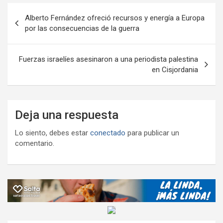
ar
Navegación
k
p
ail
tir
Alberto Fernández ofreció recursos y energía a Europa
de
por las consecuencias de la guerra
entradas
Fuerzas israelíes asesinaron a una periodista palestina
en Cisjordania
Deja una respuesta
Lo siento, debes estar
conectado
para publicar un
comentario.