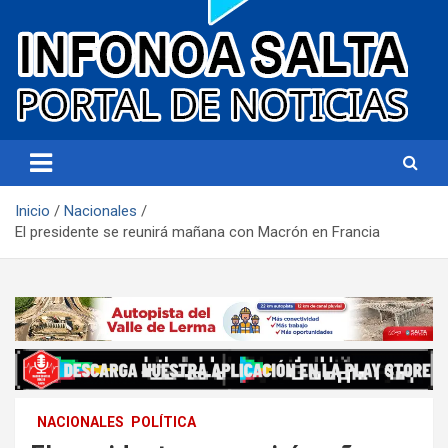
Portal de noticias
Infonoa Salta
Inicio
Nacionales
El presidente se reunirá mañana con Macrón en Francia
NACIONALES
POLÍTICA