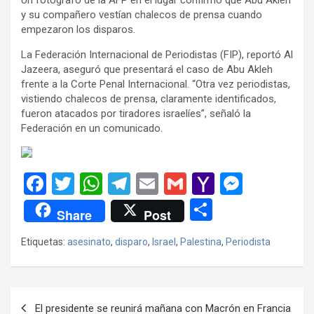
y su compañero vestían chalecos de prensa cuando
empezaron los disparos.
La Federación Internacional de Periodistas (FIP), reportó Al
Jazeera, aseguró que presentará el caso de Abu Akleh
frente a la Corte Penal Internacional. “Otra vez periodistas,
vistiendo chalecos de prensa, claramente identificados,
fueron atacados por tiradores israelíes”, señaló la
Federación en un comunicado.
F
T
W
T
E
G
Y
M
a
wi
h
el
m
m
a
es
C
Share
Post
ce
tt
at
e
ail
ail
h
se
o
Etiquetas:
asesinato
,
disparo
,
Israel
,
Palestina
,
Periodista
b
er
s
gr
o
n
m
o
A
a
o
g
p
o
p
m
M
er
ar
Navegación
El presidente se reunirá mañana con Macrón en Francia