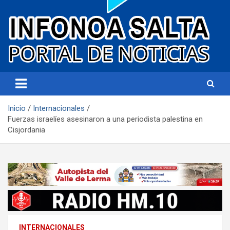
Portal de noticias
Infonoa Salta
Inicio
Internacionales
Fuerzas israelíes asesinaron a una periodista palestina en
Cisjordania
INTERNACIONALES