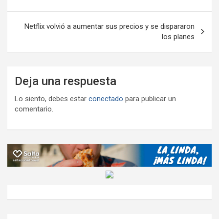
k
p
ail
tir
de
entradas
Netflix volvió a aumentar sus precios y se dispararon
los planes
Deja una respuesta
Lo siento, debes estar
conectado
para publicar un
comentario.