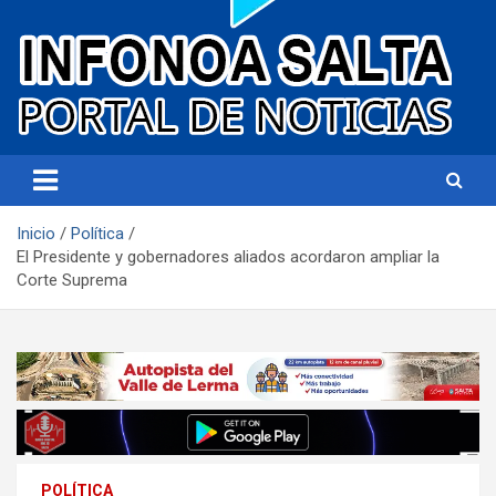
Portal de noticias
Infonoa Salta
Inicio
Política
El Presidente y gobernadores aliados acordaron ampliar la
Corte Suprema
POLÍTICA