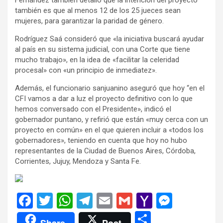
también es que al menos 12 de los 25 jueces sean
mujeres, para garantizar la paridad de género.
Rodríguez Saá consideró que «la iniciativa buscará ayudar
al país en su sistema judicial, con una Corte que tiene
mucho trabajo», en la idea de «facilitar la celeridad
procesal» con «un principio de inmediatez».
Además, el funcionario sanjuanino aseguró que hoy “en el
CFI vamos a dar a luz el proyecto definitivo con lo que
hemos conversado con el Presidente», indicó el
gobernador puntano, y refirió que están «muy cerca con un
proyecto en común» en el que quieren incluir a «todos los
gobernadores», teniendo en cuenta que hoy no hubo
representantes de la Ciudad de Buenos Aires, Córdoba,
Corrientes, Jujuy, Mendoza y Santa Fe.
F
T
W
T
E
G
Y
M
a
wi
h
el
m
m
a
es
C