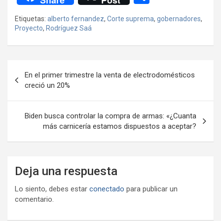
Share
Post
ce
tt
at
e
ail
ail
h
se
o
Etiquetas:
alberto fernandez
,
Corte suprema
,
gobernadores
,
b
er
s
gr
o
n
m
Proyecto
,
Rodríguez Saá
o
A
a
o
g
p
o
p
m
M
er
ar
Navegación
k
p
ail
tir
En el primer trimestre la venta de electrodomésticos
de
creció un 20%
entradas
Biden busca controlar la compra de armas: «¿Cuanta
más carnicería estamos dispuestos a aceptar?
Deja una respuesta
Lo siento, debes estar
conectado
para publicar un
comentario.