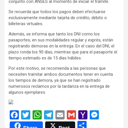
conjunto con ANSES al momento de iniciar el trámite.
Se recuerda que todos los pagos deben efectuarse
exclusivamente mediante tarjeta de crédito, débito o
billeteras virtuales.
Además, se informa que tanto los DNI como los
pasaportes, en sus modalidades regular y exprés, están
registrando demoras en la entrega. En el caso del DNI, el
plazo ronda los 90 días, mientras que para el pasaporte el
tiempo estimado es de 15 días hábiles.
Por este motivo, se recomienda a las personas que
necesiten tramitar ambos documentos tener en cuenta
los tiempos de demora, ya que se han registrado
numerosos reclamos por la tardanza en la entrega de
algunos ejemplares.
F
T
W
T
E
G
Y
M
a
wi
h
el
m
m
a
es
C
Share
Post