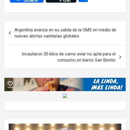
ce
tt
at
e
ail
ail
h
se
o
b
er
s
gr
o
n
m
o
A
a
o
g
p
Navegación
Argentina avanza en su salida de la OMS en medio de
o
p
m
M
er
ar
de
nuevas alertas sanitarias globales
k
p
ail
tir
entradas
Incautaron 20 kilos de carne aviar no apta para el
consumo en barrio San Benito