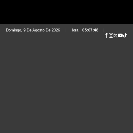
Domingo, 9 De Agosto De 2026
|
Hora:
05:07:49
|