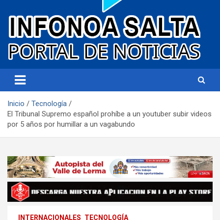
Portal de noticias
Infonoa Salta
Inicio
Tecnología
El Tribunal Supremo español prohíbe a un youtuber subir videos
por 5 años por humillar a un vagabundo
INTERNACIONALES
TECNOLOGÍA