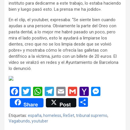
instituto para dedicarme a este trabajo, lo estaba haciendo
bien y luego pasó esto. La prensa me ha jodido».
En el clip, el youtuber, expresaba: “Se siente bien cuando
ayudas a una persona. Obviamente la parte del Oreo con
pasta dental, a lo mejor me habré pasado un poco, pero
mira el lado positivo, esto le ayudará a limpiarse los
dientes, creo que no se los limpia desde que se volvió
pobre» y mostraba cómo le ofrecía las galletas con
dentífrico a la víctima, junto con un billete de 20 euros. El
vídeo se viralizó en redes y el Ayuntamiento de Barcelona
lo denunció.
F
T
W
T
E
G
Y
M
a
wi
h
el
m
m
a
es
C
Share
Post
ce
tt
at
e
ail
ail
h
se
o
Etiquetas:
españa
,
homeless
,
ReSet
,
tribunal supremo
,
b
er
s
gr
o
n
m
Vagabundo
,
youtuber
o
A
a
o
g
p