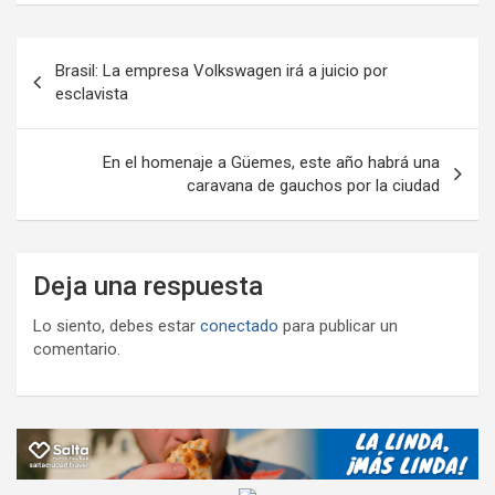
o
p
m
M
er
ar
Navegación
k
p
ail
tir
Brasil: La empresa Volkswagen irá a juicio por
de
esclavista
entradas
En el homenaje a Güemes, este año habrá una
caravana de gauchos por la ciudad
Deja una respuesta
Lo siento, debes estar
conectado
para publicar un
comentario.