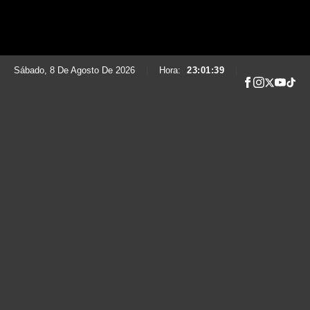
Sábado, 8 De Agosto De 2026
|
Hora:
23:01:40
|