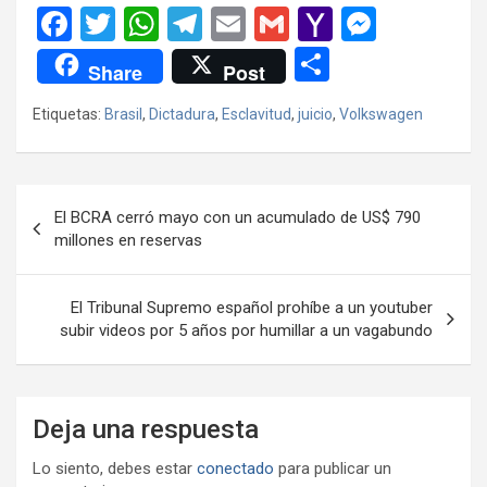
F
T
W
T
E
G
Y
M
a
wi
h
el
m
m
a
es
C
Share
Post
ce
tt
at
e
ail
ail
h
se
o
Etiquetas:
Brasil
,
Dictadura
,
Esclavitud
,
juicio
,
Volkswagen
b
er
s
gr
o
n
m
o
A
a
o
g
p
o
p
m
M
er
ar
Navegación
El BCRA cerró mayo con un acumulado de US$ 790
k
p
ail
tir
de
millones en reservas
entradas
El Tribunal Supremo español prohíbe a un youtuber
subir videos por 5 años por humillar a un vagabundo
Deja una respuesta
Lo siento, debes estar
conectado
para publicar un