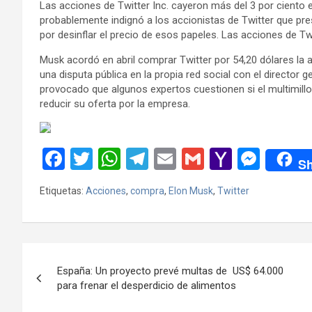
Las acciones de Twitter Inc. cayeron más del 3 por ciento e
probablemente indignó a los accionistas de Twitter que p
por desinflar el precio de esos papeles. Las acciones de Tw
Musk acordó en abril comprar Twitter por 54,20 dólares la 
una disputa pública en la propia red social con el director g
provocado que algunos expertos cuestionen si el multimillo
reducir su oferta por la empresa.
F
T
W
T
E
G
Y
M
Sh
a
wi
h
el
m
m
a
es
Etiquetas:
Acciones
,
compra
,
Elon Musk
,
Twitter
ce
tt
at
e
ail
ail
h
se
b
er
s
gr
o
n
o
A
a
o
g
Navegación
o
p
m
M
er
España: Un proyecto prevé multas de US$ 64.000
de
para frenar el desperdicio de alimentos
k
p
ail