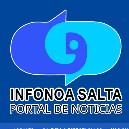
al
contenido
Portal de noticias
Infonoa Salta