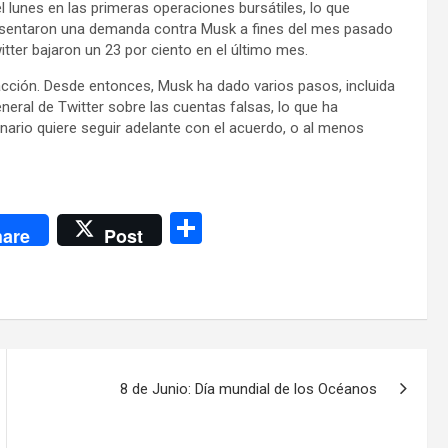
l lunes en las primeras operaciones bursátiles, lo que
resentaron una demanda contra Musk a fines del mes pasado
itter bajaron un 23 por ciento en el último mes.
acción. Desde entonces, Musk ha dado varios pasos, incluida
eneral de Twitter sobre las cuentas falsas, lo que ha
nario quiere seguir adelante con el acuerdo, o al menos
C
are
Post
o
m
p
ar
tir
8 de Junio: Día mundial de los Océanos