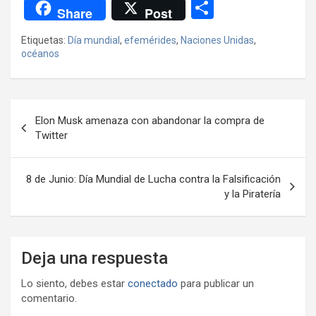
a
wi
h
el
m
m
a
es
C
Share
Post
ce
tt
at
e
ail
ail
h
se
o
Etiquetas:
Día mundial
,
efemérides
,
Naciones Unidas
,
b
er
s
gr
o
n
m
océanos
o
A
a
o
g
p
o
p
m
M
er
ar
Navegación
k
p
ail
tir
Elon Musk amenaza con abandonar la compra de
de
Twitter
entradas
8 de Junio: Día Mundial de Lucha contra la Falsificación
y la Piratería
Deja una respuesta
Lo siento, debes estar
conectado
para publicar un
comentario.