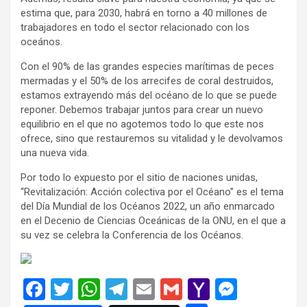
estima que, para 2030, habrá en torno a 40 millones de
trabajadores en todo el sector relacionado con los
oceános.
Con el 90% de las grandes especies marítimas de peces
mermadas y el 50% de los arrecifes de coral destruidos,
estamos extrayendo más del océano de lo que se puede
reponer. Debemos trabajar juntos para crear un nuevo
equilibrio en el que no agotemos todo lo que este nos
ofrece, sino que restauremos su vitalidad y le devolvamos
una nueva vida.
Por todo lo expuesto por el sitio de naciones unidas,
“Revitalización: Acción colectiva por el Océano” es el tema
del Día Mundial de los Océanos 2022, un año enmarcado
en el Decenio de Ciencias Oceánicas de la ONU, en el que a
su vez se celebra la Conferencia de los Océanos.
F
T
W
T
E
G
Y
M