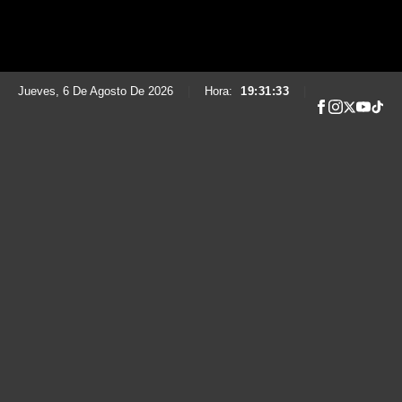
Jueves, 6 De Agosto De 2026
|
Hora:
19:31:34
|