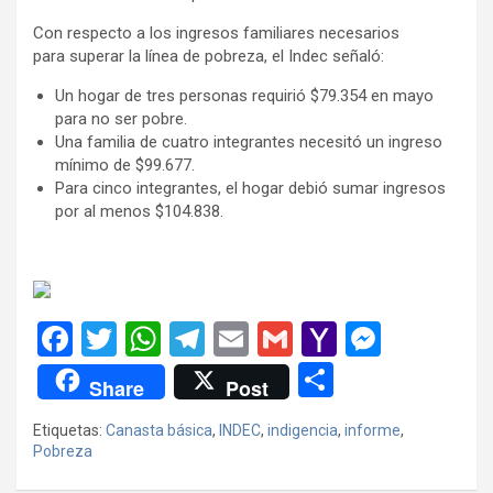
Con respecto a los ingresos familiares necesarios
para superar la línea de pobreza, el Indec señaló:
Un hogar de tres personas requirió $79.354 en mayo
para no ser pobre.
Una familia de cuatro integrantes necesitó un ingreso
mínimo de $99.677.
Para cinco integrantes, el hogar debió sumar ingresos
por al menos $104.838.
F
T
W
T
E
G
Y
M
a
wi
h
el
m
m
a
es
C
Share
Post
ce
tt
at
e
ail
ail
h
se
o
Etiquetas:
Canasta básica
,
INDEC
,
indigencia
,
informe
,
b
er
s
gr
o
n
m
Pobreza
o
A
a
o
g
p