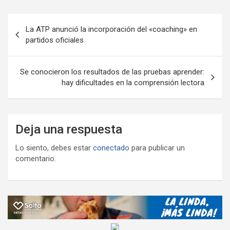
o
p
m
M
er
ar
Navegación
k
p
ail
tir
La ATP anunció la incorporación del «coaching» en
de
partidos oficiales
entradas
Se conocieron los resultados de las pruebas aprender:
hay dificultades en la comprensión lectora
Deja una respuesta
Lo siento, debes estar
conectado
para publicar un
comentario.