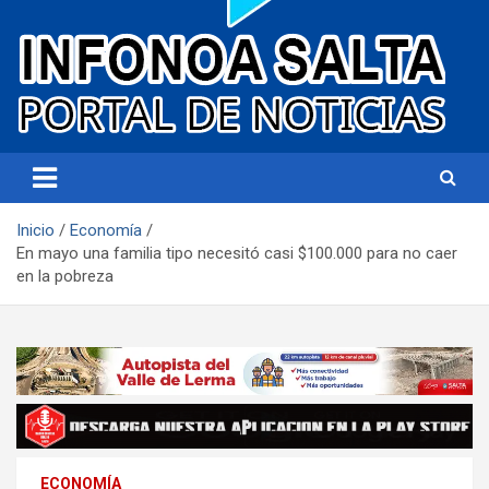
Portal de noticias
Infonoa Salta
Inicio
Economía
En mayo una familia tipo necesitó casi $100.000 para no caer
en la pobreza
ECONOMÍA