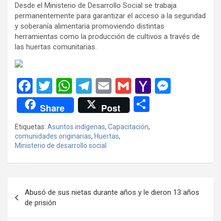
Desde el Ministerio de Desarrollo Social se trabaja
permanentemente para garantizar el acceso a la seguridad
y soberanía alimentaria promoviendo distintas
herramientas como la producción de cultivos a través de
las huertas comunitarias.
F
T
W
T
E
G
Y
M
a
wi
h
el
m
m
a
es
C
Share
Post
ce
tt
at
e
ail
ail
h
se
o
Etiquetas:
Asuntos indígenas
,
Capacitación
,
b
er
s
gr
o
n
m
comunidades originarias
,
Huertas
,
o
A
a
o
g
Ministerio de desarrollo social
p
o
p
m
M
er
ar
k
p
ail
tir
Navegación
Abusó de sus nietas durante años y le dieron 13 años
de
de prisión
entradas