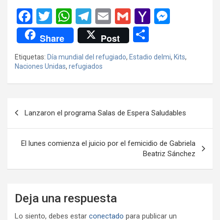
F
T
W
T
E
G
Y
M
a
wi
h
el
m
m
a
es
C
Share
Post
ce
tt
at
e
ail
ail
h
se
o
Etiquetas:
Día mundial del refugiado
,
Estadio delmi
,
Kits
,
b
er
s
gr
o
n
m
Naciones Unidas
,
refugiados
o
A
a
o
g
p
o
p
m
M
er
ar
Navegación
k
p
ail
tir
Lanzaron el programa Salas de Espera Saludables
de
entradas
El lunes comienza el juicio por el femicidio de Gabriela
Beatriz Sánchez
Deja una respuesta
Lo siento, debes estar
conectado
para publicar un