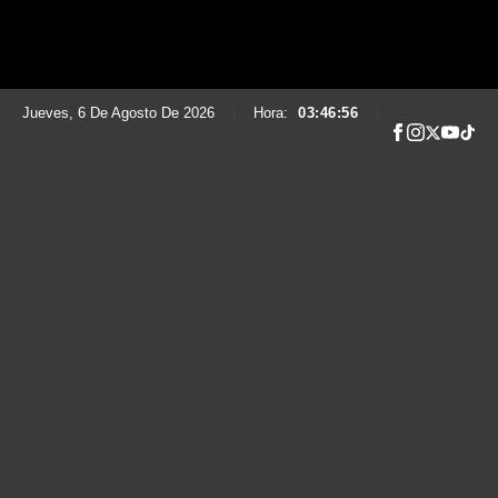
Jueves, 6 De Agosto De 2026
|
Hora:
03:46:57
|