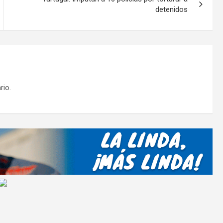
detenidos
rio.