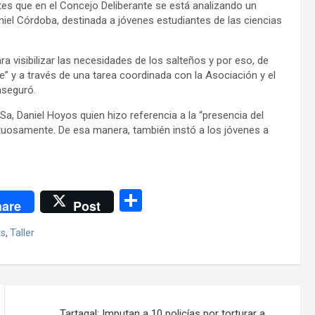
ntes que en el Concejo Deliberante se está analizando un
iel Córdoba, destinada a jóvenes estudiantes de las ciencias
visibilizar las necesidades de los salteños y por eso, de
” y a través de una tarea coordinada con la Asociación y el
aseguró.
Sa, Daniel Hoyos quien hizo referencia a la “presencia del
ctuosamente. De esa manera, también instó a los jóvenes a
C
are
Post
o
ts
,
Taller
m
p
ar
tir
Tartagal: Imputan a 10 policías por torturar a