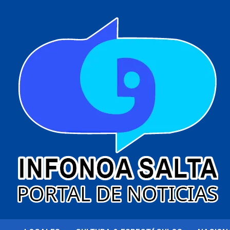
al
contenido
Portal de noticias
Infonoa Salta