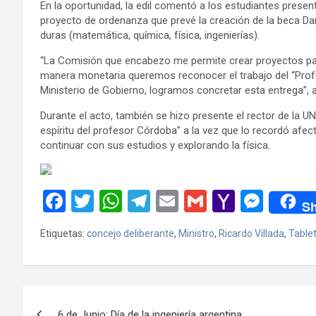
En la oportunidad, la edil comentó a los estudiantes prese
proyecto de ordenanza que prevé la creación de la beca Dan
duras (matemática, química, física, ingenierías).
“La Comisión que encabezo me permite crear proyectos para 
manera monetaria queremos reconocer el trabajo del “Profe
Ministerio de Gobierno, logramos concretar esta entrega”, 
Durante el acto, también se hizo presente el rector de la UN
espíritu del profesor Córdoba” a la vez que lo recordó afe
continuar con sus estudios y explorando la física.
F
T
W
T
E
G
Y
M
Sh
a
wi
h
el
m
m
a
es
Etiquetas:
concejo deliberante
,
Ministro
,
Ricardo Villada
,
Table
ce
tt
at
e
ail
ail
h
se
b
er
s
gr
o
n
o
A
a
o
g
Navegación
o
p
m
M
er
6 de Junio: Día de la ingeniería argentina