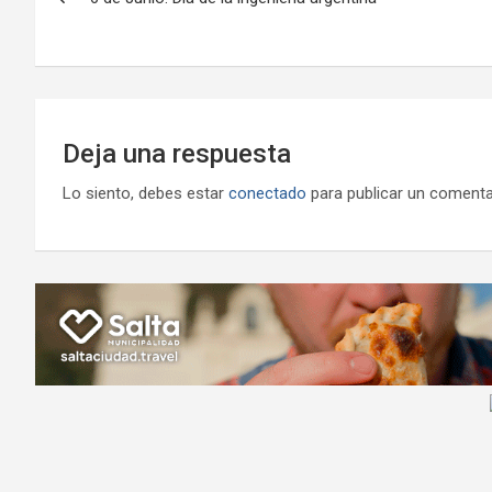
de
k
p
ail
entradas
Deja una respuesta
Lo siento, debes estar
conectado
para publicar un comenta