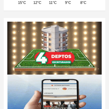
15°C
12°C
11°C
9°C
8°C
7°C