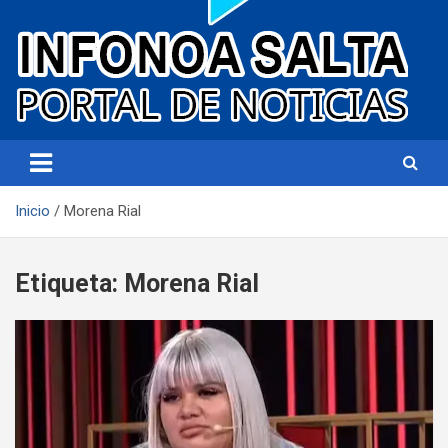
Portal de noticias
Infonoa Salta
Inicio
Morena Rial
Etiqueta:
Morena Rial