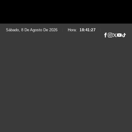
Sábado, 8 De Agosto De 2026
|
Hora:
18:41:29
|