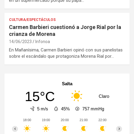
en un supermercado porque su papá…
CULTURA/ESPECTÁCULOS
Carmen Barbieri cuestionó a Jorge Rial por la
crianza de Morena
14/06/2023
Infonoa
En Mañanísima, Carmen Barbieri opinó con sus panelistas
sobre el escándalo que protagoniza Morena Rial por…
Salta
15°C
Claro
5 m/s
45%
757
mmHg
18:00
19:00
20:00
21:00
22:00
23:00
‹
›