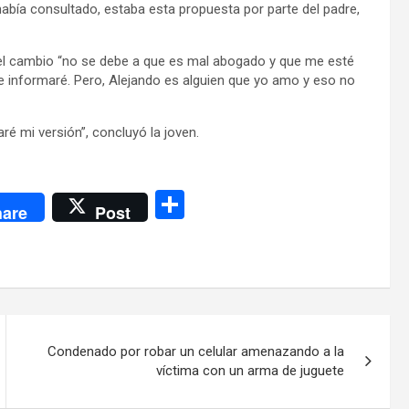
abía consultado, estaba esta propuesta por parte del padre,
e el cambio “no se debe a que es mal abogado y que me esté
e informaré. Pero, Alejando es alguien que yo amo y eso no
é mi versión”, concluyó la joven.
C
are
Post
o
m
p
ar
tir
Condenado por robar un celular amenazando a la
víctima con un arma de juguete