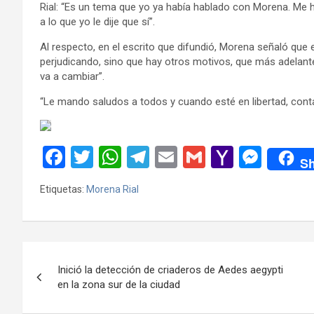
Rial: “Es un tema que yo ya había hablado con Morena. Me h
a lo que yo le dije que sí”.
Al respecto, en el escrito que difundió, Morena señaló qu
perjudicando, sino que hay otros motivos, que más adelant
va a cambiar”.
“Le mando saludos a todos y cuando esté en libertad, contar
F
T
W
T
E
G
Y
M
Sh
a
wi
h
el
m
m
a
es
Etiquetas:
Morena Rial
ce
tt
at
e
ail
ail
h
se
b
er
s
gr
o
n
o
A
a
o
g
Navegación
o
p
m
M
er
Inició la detección de criaderos de Aedes aegypti
de
en la zona sur de la ciudad
k
p
ail
entradas