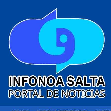
al
contenido
Portal de noticias
Infonoa Salta