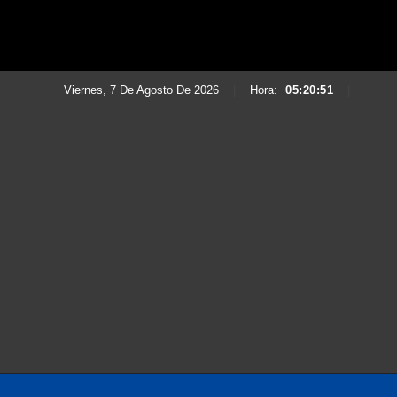
Viernes, 7 De Agosto De 2026
|
Hora:
05:20:53
|
Saltar