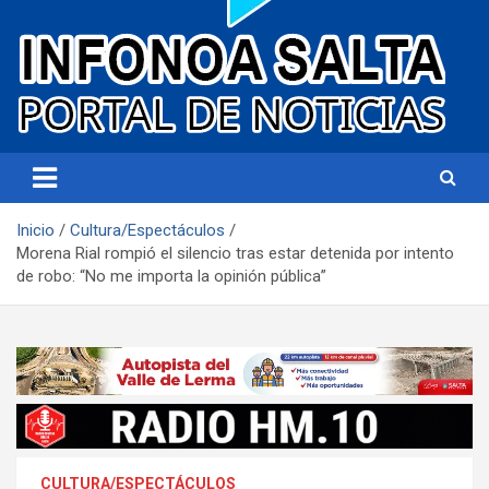
Portal de noticias
Infonoa Salta
Inicio
Cultura/Espectáculos
Morena Rial rompió el silencio tras estar detenida por intento
de robo: “No me importa la opinión pública”
CULTURA/ESPECTÁCULOS