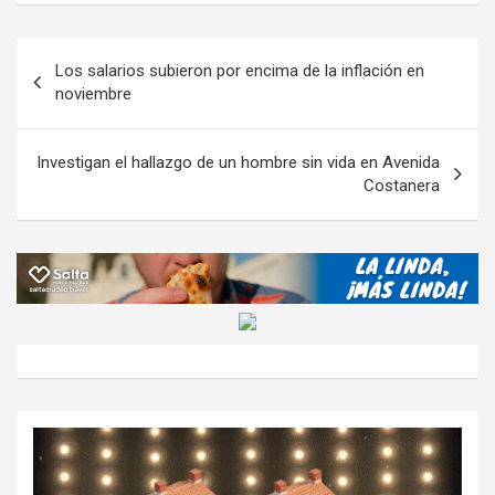
o
A
a
o
g
p
o
p
m
M
er
ar
Navegación
Los salarios subieron por encima de la inflación en
k
p
ail
tir
de
noviembre
entradas
Investigan el hallazgo de un hombre sin vida en Avenida
Costanera