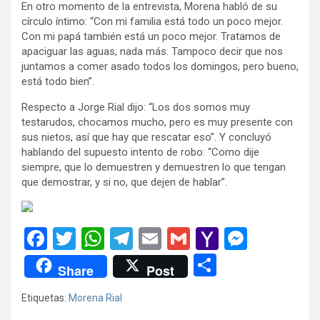
En otro momento de la entrevista, Morena habló de su
círculo íntimo: “Con mi familia está todo un poco mejor.
Con mi papá también está un poco mejor. Tratamos de
apaciguar las aguas, nada más. Tampoco decir que nos
juntamos a comer asado todos los domingos, pero bueno,
está todo bien”.
Respecto a Jorge Rial dijo: “Los dos somos muy
testarudos, chocamos mucho, pero es muy presente con
sus nietos, así que hay que rescatar eso”. Y concluyó
hablando del supuesto intento de robo: “Como dije
siempre, que lo demuestren y demuestren lo que tengan
que demostrar, y si no, que dejen de hablar”.
F
T
W
T
E
G
Y
M
a
wi
h
el
m
m
a
es
C
Share
Post
ce
tt
at
e
ail
ail
h
se
o
Etiquetas:
Morena Rial
b
er
s
gr
o
n
m