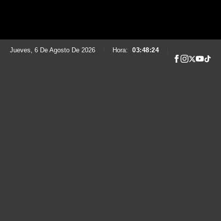
Jueves, 6 De Agosto De 2026
|
Hora:
03:48:25
|