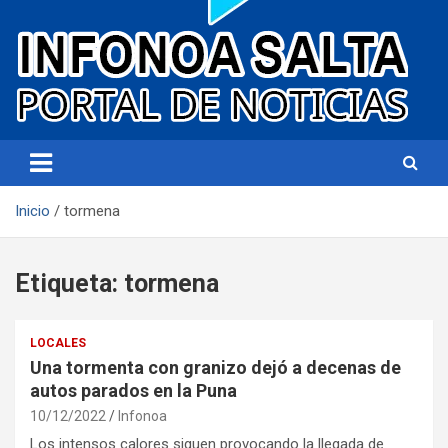
Portal de noticias
Infonoa Salta
Inicio
tormena
Etiqueta:
tormena
LOCALES
Una tormenta con granizo dejó a decenas de
autos parados en la Puna
10/12/2022
Infonoa
Los intensos calores siguen provocando la llegada de