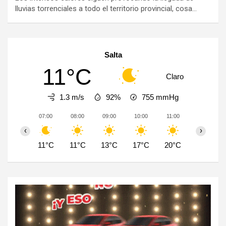
lluvias torrenciales a todo el territorio provincial, cosa…
Salta
11°C
Claro
1.3 m/s
92%
755
mmHg
07:00
08:00
09:00
10:00
11:00
12:00
‹
›
11°C
11°C
13°C
17°C
20°C
24°C