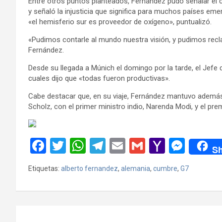
Entre otros puntos planteados, Fernández pudo señalar el
y señaló la injusticia que significa para muchos países em
«el hemisferio sur es proveedor de oxígeno», puntualizó.
«Pudimos contarle al mundo nuestra visión, y pudimos reclam
Fernández.
Desde su llegada a Múnich el domingo por la tarde, el Jefe 
cuales dijo que «todas fueron productivas».
Cabe destacar que, en su viaje, Fernández mantuvo además u
Scholz, con el primer ministro indio, Narenda Modi, y el prem
F
T
W
T
E
G
Y
M
Sh
a
wi
h
el
m
m
a
es
Etiquetas:
alberto fernandez
,
alemania
,
cumbre
,
G7
ce
tt
at
e
ail
ail
h
se
b
er
s
gr
o
n
o
A
a
o
g
Navegación