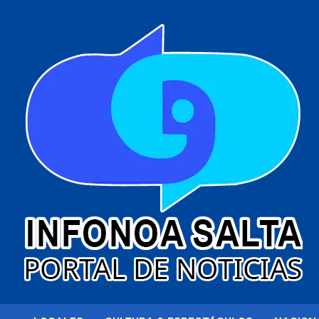
al
contenido
Portal de noticias
Infonoa Salta