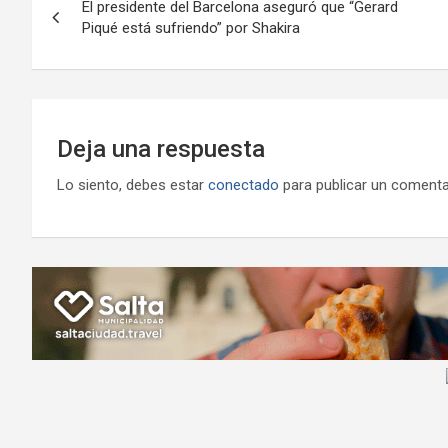
o
p
m
M
er
El presidente del Barcelona aseguró que “Gerard
de
Piqué está sufriendo” por Shakira
k
p
ail
entradas
Deja una respuesta
Lo siento, debes estar
conectado
para publicar un comenta