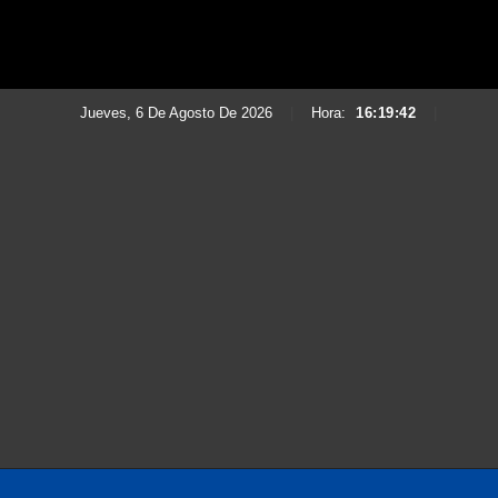
Jueves, 6 De Agosto De 2026
|
Hora:
16:19:44
|
Saltar