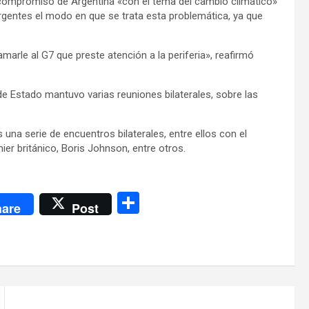
 compromiso de Argentina «con el tema del cambio climático»
ergentes el modo en que se trata esta problemática, ya que
arle al G7 que preste atención a la periferia», reafirmó
de Estado mantuvo varias reuniones bilaterales, sobre las
na serie de encuentros bilaterales, entre ellos con el
ier británico, Boris Johnson, entre otros.
C
are
Post
o
m
p
ar