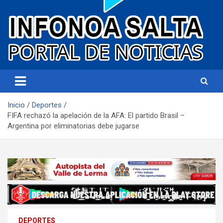
Portal de noticias
Infonoa Salta
Inicio
Deportes
FIFA rechazó la apelación de la AFA: El partido Brasil –
Argentina por eliminatorias debe jugarse
DEPORTES