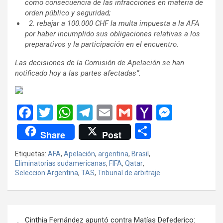
como consecuencia de las infracciones en materia de
orden público y seguridad;
2. rebajar a 100.000 CHF la multa impuesta a la AFA
por haber incumplido sus obligaciones relativas a los
preparativos y la participación en el encuentro.
Las decisiones de la Comisión de Apelación se han
notificado hoy a las partes afectadas”.
F
T
W
T
E
G
Y
M
a
wi
h
el
m
m
a
es
C
Share
Post
ce
tt
at
e
ail
ail
h
se
o
Etiquetas:
AFA
,
Apelación
,
argentina
,
Brasil
,
b
er
s
gr
o
n
m
Eliminatorias sudamericanas
,
FIFA
,
Qatar
,
o
A
a
o
g
Seleccion Argentina
,
TAS
,
Tribunal de arbitraje
p
o
p
m
M
er
ar
k
p
ail
tir
Navegación
Cinthia Fernández apuntó contra Matías Defederico: