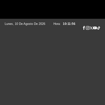
Lunes, 10 De Agosto De 2026
|
Hora:
10:11:57
|