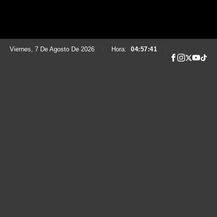
Viernes, 7 De Agosto De 2026
|
Hora:
04:57:42
|