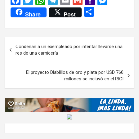
F
T
W
T
E
G
Y
M
a
wi
h
el
m
m
a
es
C
Share
Post
ce
tt
at
e
ail
ail
h
se
o
b
er
s
gr
o
n
m
o
A
a
o
g
p
Navegación
Condenan a un exempleado por intentar llevarse una
o
p
m
M
er
ar
de
res de una carnicería
k
p
ail
tir
entradas
El proyecto Diablillos de oro y plata por USD 760
millones se incluyó en el RIGI